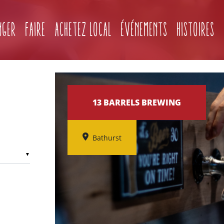
(current)
nger
Faire
Achetez local
Événements
Histoires
13 BARRELS BREWING
Bathurst
▼