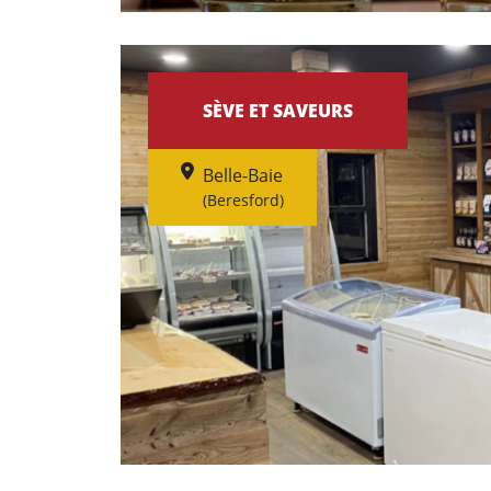
SÈVE ET SAVEURS
Belle-Baie
(Beresford)