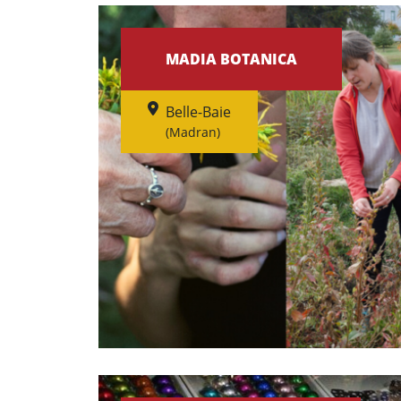
MADIA BOTANICA
Belle-Baie
(Madran)